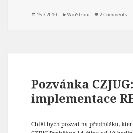
Publikováno:
Rubriky:
15.3.2010
WinStrom
2 Comments
Pozvánka CZJUG:
implementace RE
Chtěl bych pozvat na přednášku, která