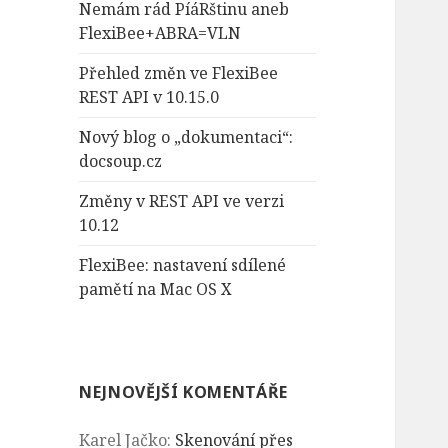
Nemám rád PíáRštinu aneb
FlexiBee+ABRA=VLN
Přehled změn ve FlexiBee
REST API v 10.15.0
Nový blog o „dokumentaci“:
docsoup.cz
Změny v REST API ve verzi
10.12
FlexiBee: nastavení sdílené
pamětí na Mac OS X
NEJNOVĚJŠÍ KOMENTÁŘE
Karel Jačko
:
Skenování přes