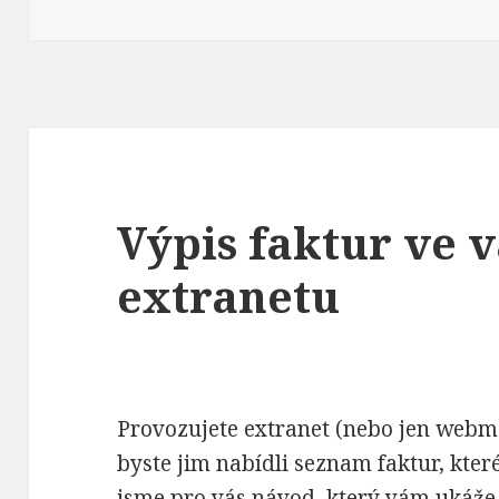
Výpis faktur ve 
extranetu
Provozujete extranet (nebo jen webma
byste jim nabídli seznam faktur, které 
jsme pro vás návod, který vám ukáže 