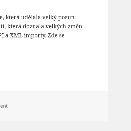
e, která
udělala velký posun
stí, která doznala velkých změn
PI a XML importy. Zde se
ment