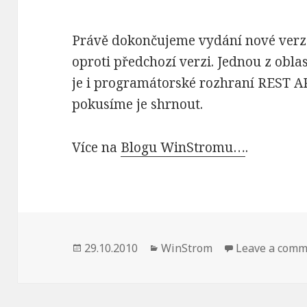
Právě dokončujeme vydání nové verz
oproti předchozí verzi. Jednou z obla
je i programátorské rozhraní REST A
pokusíme je shrnout.
Více na
Blogu WinStromu…
.
Publikováno:
Rubriky:
29.10.2010
WinStrom
Leave a com