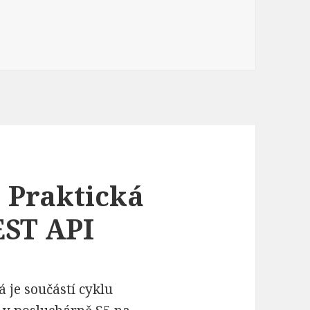
 Praktická
ST API
 je součástí cyklu