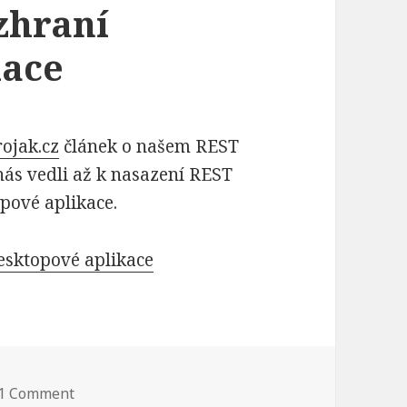
zhraní
kace
rojak.cz
článek o našem REST
ás vedli až k nasazení REST
pové aplikace.
esktopové aplikace
1 Comment