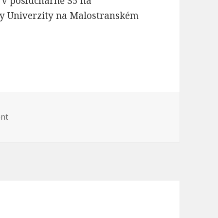
 v posluchárně S5 na
vy Univerzity na Malostranském
raktická implementace REST API
ent