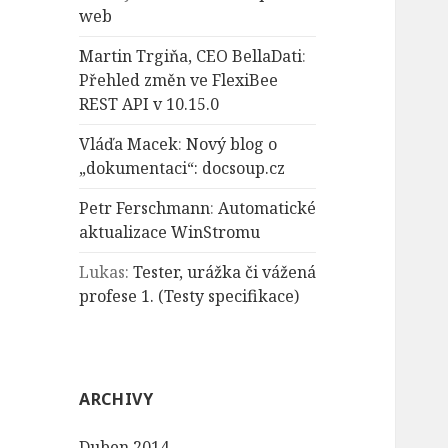
web
Martin Trgiňa, CEO BellaDati
:
Přehled změn ve FlexiBee
REST API v 10.15.0
Vláďa Macek
:
Nový blog o
„dokumentaci“: docsoup.cz
Petr Ferschmann
:
Automatické
aktualizace WinStromu
Lukas
:
Tester, urážka či vážená
profese 1. (Testy specifikace)
ARCHIVY
Duben 2014