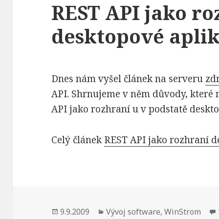
REST API jako ro
desktopové apli
Dnes nám vyšel článek na serveru
zd
API. Shrnujeme v něm důvody, které n
API jako rozhraní u v podstatě deskto
Celý článek
REST API jako rozhraní d
Publikováno:
Rubriky:
9.9.2009
Vývoj software
,
WinStrom