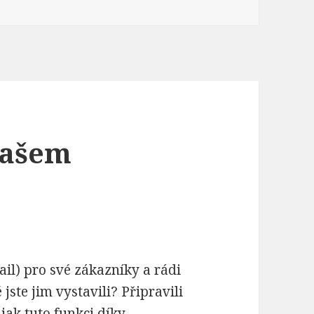
vašem
il) pro své zákazníky a rádi
jste jim vystavili? Připravili
jak tuto funkci díky