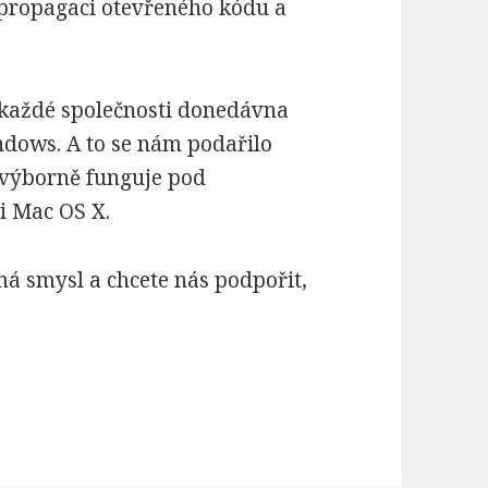
á propagaci otevřeného kódu a
každé společnosti donedávna
ndows. A to se nám podařilo
 výborně funguje pod
i Mac OS X.
má smysl a chcete nás podpořit,