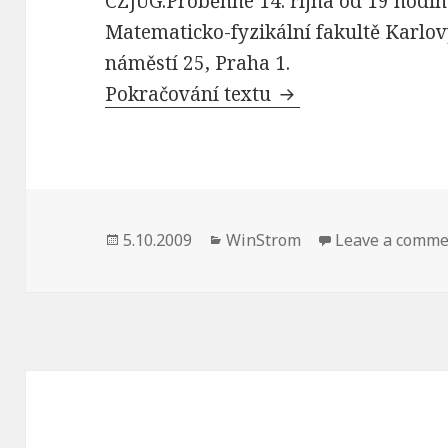
CZJUG.Proběhne 14. října od 19 hodin
Matematicko-fyzikální fakultě Karlo
náměstí 25, Praha 1.
Pozvánka CZJUG: P
Pokračování textu
Publikováno:
Rubriky:
5.10.2009
WinStrom
Leave a comm