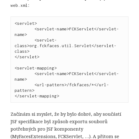
:
web.xml
<servlet>

        <servlet-name>FCKServlet</servlet-
name>

        <servlet-
class>org.fckfaces.util.Servlet</servlet-
class>

</servlet>

<servlet-mapping>

        <servlet-name>FCKServlet</servlet-
name>

        <url-pattern>/fckfaces/*</url-
pattern>

Začínám si myslet, že by bylo dobré, aby součástí
JSF specifikace byl způsob exportu souborů
potřebných pro JSF komponenty
(MyFacesExtensions, FCKServlet, …). A přitom se