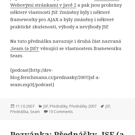
Webovými stránkami v Javě 2
a pak jsou probrány
některé vlastnosti JSF. Zmíněny byly i některé
frameworky pro AJAX a byly zmíněny i některé
praktické zkušenosti, výhody a nevýhody JSF.
Na tuto přednášku navazuje i druhá část nazvaná
‚Seam (a JSF)‘
věnující se vlastnostem frameworku
Seam.
[podcast]http://dev-
blog.ferschmann.cz/prednasky/2007/jsf-a-
seam.mp3[/podcast]
Publikováno:
Rubriky:
Štítky:
11.10.2007
JSF
,
Přednášky
,
Přednášky 2007
JSF
,
Přednáška
,
Seam
10 Comments
Pozvánka: Přednášky ‚JSF (a