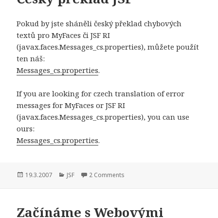
Pokud by jste sháněli český překlad chybových
textů pro MyFaces či JSF RI
(javax.faces.Messages_cs.properties), můžete použít
ten náš:
Messages_cs.properties
.
If you are looking for czech translation of error
messages for MyFaces or JSF RI
(javax.faces.Messages_cs.properties), you can use
ours:
Messages_cs.properties
.
Publikováno:
Rubriky:
19.3.2007
JSF
2 Comments
Začínáme s Webovými