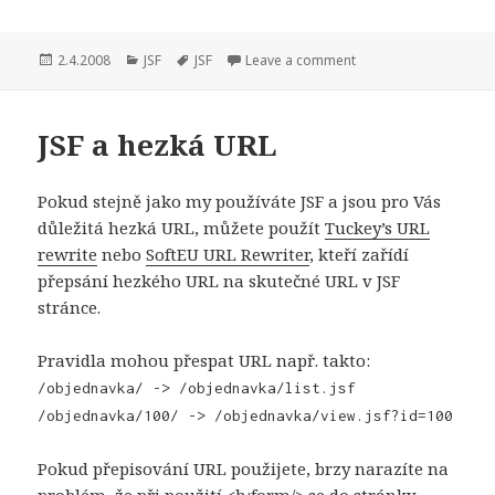
Publikováno:
Rubriky:
Štítky:
2.4.2008
JSF
JSF
Leave a comment
JSF a hezká URL
Pokud stejně jako my používáte JSF a jsou pro Vás
důležitá hezká URL, můžete použít
Tuckey’s URL
rewrite
nebo
SoftEU URL Rewriter
, kteří zařídí
přepsání hezkého URL na skutečné URL v JSF
stránce.
Pravidla mohou přespat URL např. takto:
/objednavka/ -> /objednavka/list.jsf
/objednavka/100/ -> /objednavka/view.jsf?id=100
Pokud přepisování URL použijete, brzy narazíte na
problém, že při použití <h:form/> se do stránky