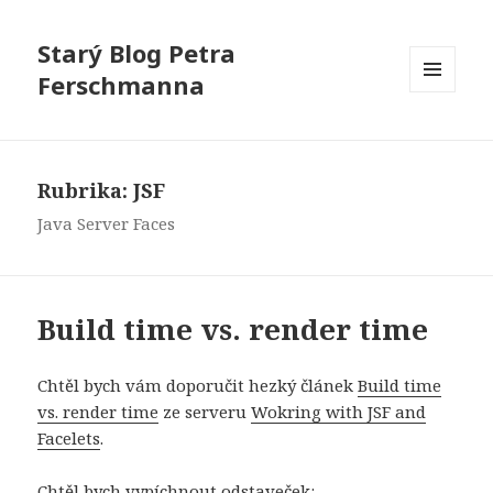
Starý Blog Petra
Ferschmanna
MENU
A
WIDGETY
Rubrika:
JSF
Java Server Faces
Build time vs. render time
Chtěl bych vám doporučit hezký článek
Build time
vs. render time
ze serveru
Wokring with JSF and
Facelets
.
Chtěl bych vypíchnout odstaveček: