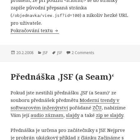
zapíše původní přepsaná stránka
(
) a nikoliv hezké URL
/objednavka/view.jsf?id=100
pro uživatele.
JSF a hezká URL
Pokračování textu
Publikováno:
Rubriky:
Štítky:
20.2.2008
JSF
JSF
2 Comments
Přednáška ‚JSF (a Seam)‘
Pokud jste nestihli přednášku ‚JSF (a Seam)‘ ze
souboru přednášek předmětu
Moderní trendy v
softwarovém inženýrství
pořádané
ZČU
, nabízíme
Vám její
audio záznam
,
slajdy
a také
zip se slajdy
.
Přednáška je určena pro začátečníky s JSF. Nejprve
je probrán ukázkový příklad z článku
Začínáme s