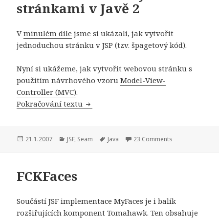
stránkami v Javě 2
V
minulém díle
jsme si ukázali, jak vytvořit
jednoduchou stránku v JSP (tzv. špagetový kód).
Nyní si ukážeme, jak vytvořit webovou stránku s
použitím návrhového vzoru
Model-View-
Controller (MVC)
.
Začínáme s Webovými stránkami v Ja
Pokračování textu
Publikováno:
Rubriky:
Štítky:
21.1.2007
JSF
,
Seam
Java
23 Comments
FCKFaces
Součástí JSF implementace MyFaces je i balík
rozšiřujících komponent Tomahawk. Ten obsahuje