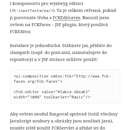
i komponentu pro wysiwyg editaci
(
). Ta je celkem otřesná, pokud
<h:inputTextarea/>
ji porovnáte třeba s
FCKEditorem
. Narazil jsem
ovšem na FCKFaces – JSF plugin, který používá
FCKEditor.
Instalace je jednoduchá. Stáhnete jar, přidáte do
classpath (např. do pom.xml, nainstalujete do
repository) a v JSP stránce můžete použít:
<ui:composition xmlns:fck="http://www.fck-
faces.org/fck-faces">

<fck:editor value="#{akce.obsah}" 
Aby ovšem modul fungoval správně (totiž všechny
JavaScript soubory a obrázky jsou součástí jaru),
musíte ještě použít FCKServlet a přidat jej do