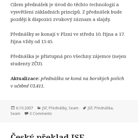
Cílem přednášek je úvod do těchto technologií a
vysvětlení základních principů. Z přednášek bude
později k dispozici zvukový záznam a slajdy.
Přednášky se konají v Plzni ve středu 10. října a 17.
října vždy od 15:45.
Přednáška je přístupná pro všechny zájemce (nejen
studenty ZČU).
Aktualizace:
přednáška se koná na borských polích
v učebně UL411.
Publikováno:
Rubriky:
Štítky:
6.10.2007
JSF
,
Přednášky
,
Seam
JSF
,
Přednáška
,
Seam
3 Comments
Český překlad JSF