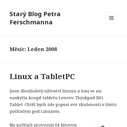
Starý Blog Petra
Ferschmanna
MENU
A
WIDGETY
Měsíc:
Leden 2008
Linux a TabletPC
Jsem dlouholetý uživatel linuxu a loni se mi
naskytla koupě tabletu Lenovo Thinkpad X61
Tablet. Chtěl bych zde popsat své zkušenosti s tímto
počítačem pod Linuxem.
Na počítači provozuji 64 bitovou