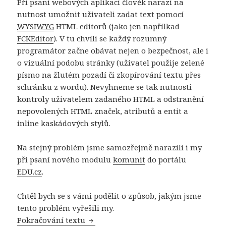
Při psaní webových aplikací člověk narazí na
nutnost umožnit uživateli zadat text pomocí
WYSIWYG
HTML editorů (jako jen napřílkad
FCKEditor
). V tu chvíli se každý rozumný
programátor začne obávat nejen o bezpečnost, ale i
o vizuální podobu stránky (uživatel použije zelené
písmo na žlutém pozadí či zkopírování textu přes
schránku z wordu). Nevyhneme se tak nutnosti
kontroly uživatelem zadaného HTML a odstranění
nepovolených HTML značek, atributů a entit a
inline kaskádových stylů.
Na stejný problém jsme samozřejmě narazili i my
při psaní nového modulu
komunit
do portálu
EDU.cz
.
Chtěl bych se s vámi podělit o způsob, jakým jsme
tento problém vyřešili my.
HTML – kontrola vstupu
Pokračování textu