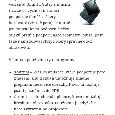
variantu Ubuntu Gutsy a musím
říci, že ve výchozí instalaci
podporuje téměř veškerý
hardware (včetně pera). Je nutné
jen doinstalovat podporu čtečky
otisků prstů a podporu akcelerometru. Musel jsem
také nainstalovat skript, který správně otáčí
obrazovku.
V Linuxu používám tyto programy:
Xournal
– kreslící aplikace, která podporuje pero
(mazání, sílu tlaku) a umožňuje snadné
přepínání mezi více obrázky. Navíc umožňuje
psaní poznámek do PDF.
Gromit
– jednoduchá aplikace, která umožňuje
kreslit na obrazovku. Používám ji, když chci
něco zvýraznit na projektoru.