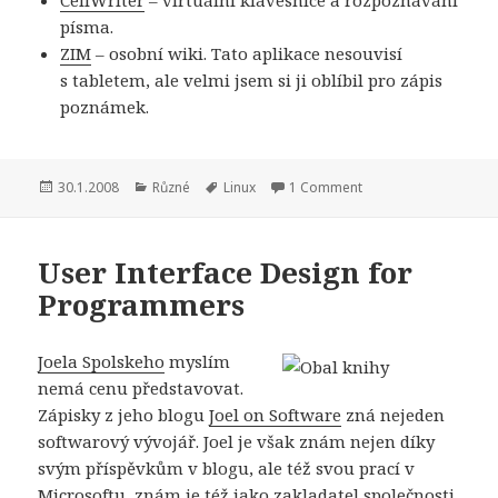
CellWriter
– virtuální klávesnice a rozpoznávání
písma.
ZIM
– osobní wiki. Tato aplikace nesouvisí
s tabletem, ale velmi jsem si ji oblíbil pro zápis
poznámek.
Publikováno:
Rubriky:
Štítky:
30.1.2008
Různé
Linux
1 Comment
User Interface Design for
Programmers
Joela Spolskeho
myslím
nemá cenu představovat.
Zápisky z jeho blogu
Joel on Software
zná nejeden
softwarový vývojář. Joel je však znám nejen díky
svým příspěvkům v blogu, ale též svou prací v
Microsoftu, znám je též jako zakladatel společnosti