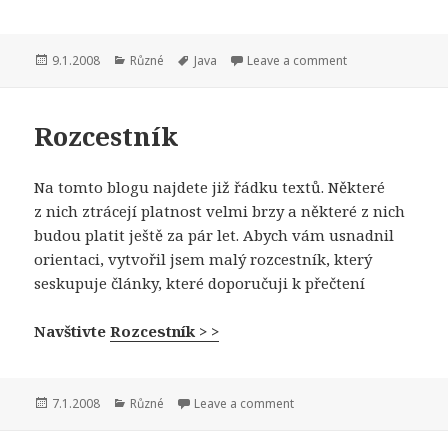
Publikováno:
Rubriky:
Štítky:
9.1.2008
Různé
Java
Leave a comment
Rozcestník
Na tomto blogu najdete již řádku textů. Některé
z nich ztrácejí platnost velmi brzy a některé z nich
budou platit ještě za pár let. Abych vám usnadnil
orientaci, vytvořil jsem malý rozcestník, který
seskupuje články, které doporučuji k přečtení
Navštivte
Rozcestník > >
Publikováno:
Rubriky:
7.1.2008
Různé
Leave a comment