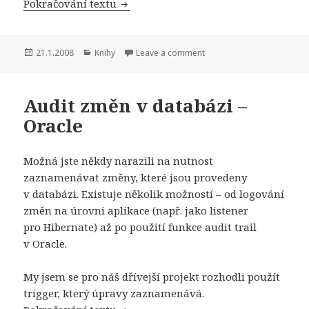
User Interface Design for Programme
Pokračování textu
Publikováno:
Rubriky:
21.1.2008
Knihy
Leave a comment
Audit změn v databázi –
Oracle
Možná jste někdy narazili na nutnost
zaznamenávat změny, které jsou provedeny
v databázi. Existuje několik možností – od logování
změn na úrovni aplikace (např. jako listener
pro Hibernate) až po použití funkce audit trail
v Oracle.
My jsem se pro náš dřívejší projekt rozhodli použít
trigger, který úpravy zaznamenává.
Audit změn v databázi – Oracle