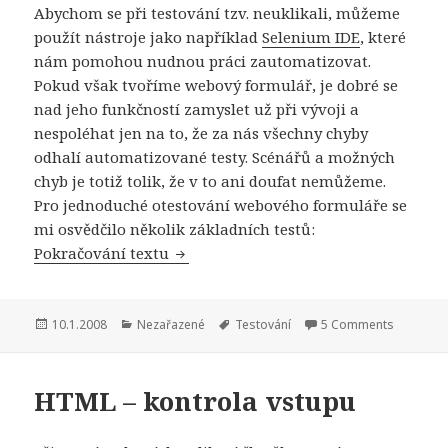
Abychom se při testování tzv. neuklikali, můžeme
použít nástroje jako například
Selenium IDE
, které
nám pomohou nudnou práci zautomatizovat.
Pokud však tvoříme webový formulář, je dobré se
nad jeho funkčností zamyslet už při vývoji a
nespoléhat jen na to, že za nás všechny chyby
odhalí automatizované testy. Scénářů a možných
chyb je totiž tolik, že v to ani doufat nemůžeme.
Pro jednoduché otestování webového formuláře se
mi osvědčilo několik základních testů:
Základní otestování webového formu
Pokračování textu
Publikováno:
Rubriky:
Štítky:
10.1.2008
Nezařazené
Testování
5 Comments
HTML – kontrola vstupu