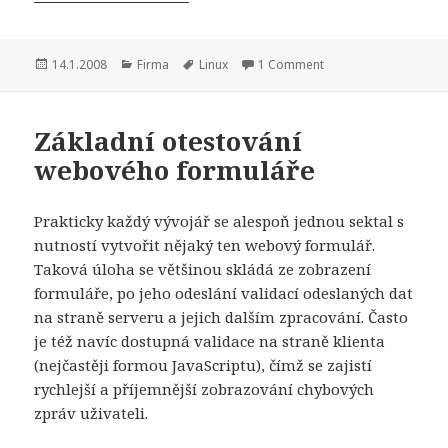
Publikováno:
Rubriky:
Štítky:
14.1.2008
Firma
Linux
1 Comment
Základní otestování
webového formuláře
Prakticky každý vývojář se alespoň jednou sektal s
nutností vytvořit nějaký ten webový formulář.
Taková úloha se většinou skládá ze zobrazení
formuláře, po jeho odeslání validací odeslaných dat
na straně serveru a jejich dalším zpracování. Často
je též navíc dostupná validace na straně klienta
(nejčastěji formou JavaScriptu), čímž se zajistí
rychlejší a příjemnější zobrazování chybových
zpráv uživateli.