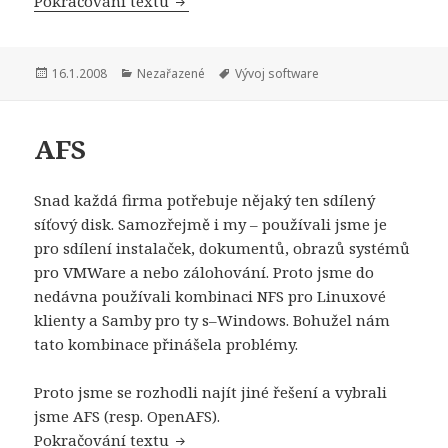
Pokračování textu
Publikováno:
Rubriky:
Štítky:
16.1.2008
Nezařazené
Vývoj software
AFS
Snad každá firma potřebuje nějaký ten sdílený
síťový disk. Samozřejmě i my – používali jsme je
pro sdílení instalaček, dokumentů, obrazů systémů
pro VMWare a nebo zálohování. Proto jsme do
nedávna používali kombinaci NFS pro Linuxové
klienty a Samby pro ty s–Windows. Bohužel nám
tato kombinace přinášela problémy.
Proto jsme se rozhodli najít jiné řešení a vybrali
jsme AFS (resp. OpenAFS).
AFS
Pokračování textu