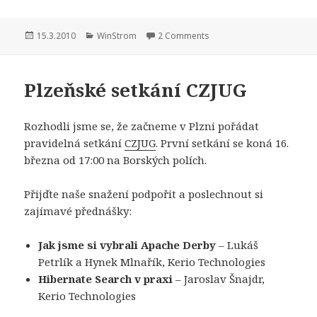
Publikováno:
Rubriky:
15.3.2010
WinStrom
2 Comments
Plzeňské setkání CZJUG
Rozhodli jsme se, že začneme v Plzni pořádat
pravidelná setkání
CZJUG
. První setkání se koná 16.
března od 17:00 na Borských polích.
Přijďte naše snažení podpořit a poslechnout si
zajímavé přednášky:
Jak jsme si vybrali Apache Derby
– Lukáš
Petrlík a Hynek Mlnařík, Kerio Technologies
Hibernate Search v praxi
– Jaroslav Šnajdr,
Kerio Technologies