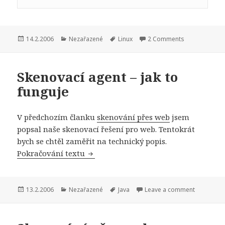
Publikováno:
Rubriky:
Štítky:
14.2.2006
Nezařazené
Linux
2 Comments
Skenovací agent – jak to
funguje
V předchozím članku
skenování přes web
jsem
popsal naše skenovací řešení pro web. Tentokrát
bych se chtěl zaměřit na technický popis.
Skenovací agent – jak to funguje
Pokračování textu
Publikováno:
Rubriky:
Štítky:
13.2.2006
Nezařazené
Java
Leave a comment