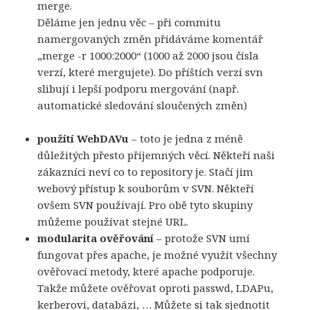
merge.
Děláme jen jednu věc – při commitu
namergovaných změn přidáváme komentář
„merge -r 1000:2000“ (1000 až 2000 jsou čísla
verzí, které mergujete). Do příštích verzí svn
slibují i lepší podporu mergování (např.
automatické sledování sloučených změn)
použítí WebDAVu
– toto je jedna z méně
důležitých přesto příjemných věcí. Někteří naši
zákazníci neví co to repository je. Stačí jim
webový přístup k souborům v SVN. Někteří
ovšem SVN používají. Pro obě tyto skupiny
můžeme používat stejné URL.
modularita ověřování
– protože SVN umí
fungovat přes apache, je možné využít všechny
ověřovací metody, které apache podporuje.
Takže můžete ověřovat oproti passwd, LDAPu,
kerberovi, databázi, … Můžete si tak sjednotit