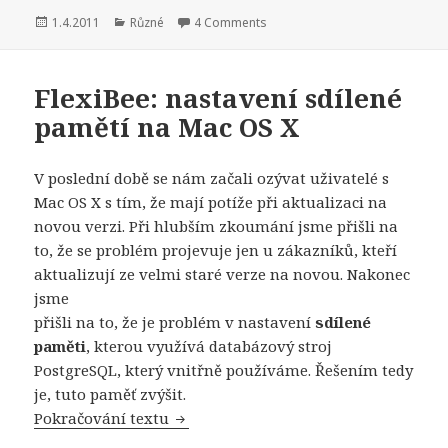
Publikováno:
Rubriky:
1.4.2011
Různé
4 Comments
FlexiBee: nastavení sdílené
pamětí na Mac OS X
V poslední době se nám začali ozývat uživatelé s
Mac OS X s tím, že mají potíže při aktualizaci na
novou verzi. Při hlubším zkoumání jsme přišli na
to, že se problém projevuje jen u zákazníků, kteří
aktualizují ze velmi staré verze na novou. Nakonec
jsme
přišli na to, že je problém v nastavení
sdílené
paměti
, kterou využívá databázový stroj
PostgreSQL, který vnitřně používáme. Řešením tedy
je, tuto paměť zvýšit.
FlexiBee: nastavení sdílené pamětí n
Pokračování textu