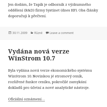
Jen dodám, že Tapík je odborník z výzkumného
oddělení (R&D) firmy Systinet (dnes HP). Oba články
doporučuji k přečtení.
Publikováno:
Rubriky:
30.11.2009
Různé
Leave a comment
Vydána nová verze
WinStrom 10.7
Byla vydána nová verze ekonomického systému
WinStrom 10. Novinkou jé stromový ceník,
rozšířené funkce ceníku, pokročilé zamykání
dokladů pro účetní a nové analytické nástroje.
Oficiální oznámení…