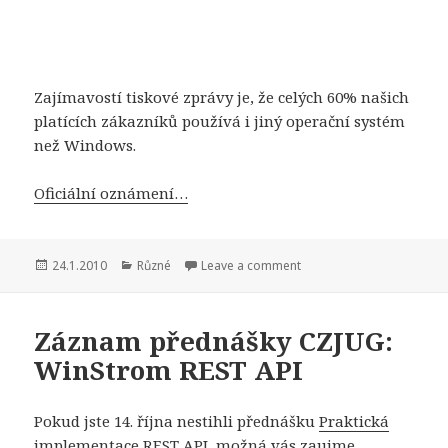
Zajímavostí tiskové zprávy je, že celých 60% našich
platících zákazníků používá i jiný operační systém
než Windows.
Oficiální oznámení…
Publikováno:
Rubriky:
24.1.2010
Různé
Leave a comment
Záznam přednášky CZJUG:
WinStrom REST API
Pokud jste 14. října nestihli přednášku
Praktická
implementace REST API
, možná vás zaujme