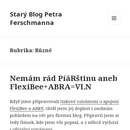
Starý Blog Petra
Ferschmanna
MENU
A
WIDGETY
Rubrika:
Různé
Nemám rád PíáRštinu aneb
FlexiBee+ABRA=VLN
Když jsme připravovali
tiskové oznámení o spojení
FlexiBee a ABRY
, chtěl jsem jej doplnit i osobním
pohledem na věc pro firemní blog. Připravil jsem si
tedy článek, kde jsem vše popsal, a z něhož vychází
i oficiální oznámení.