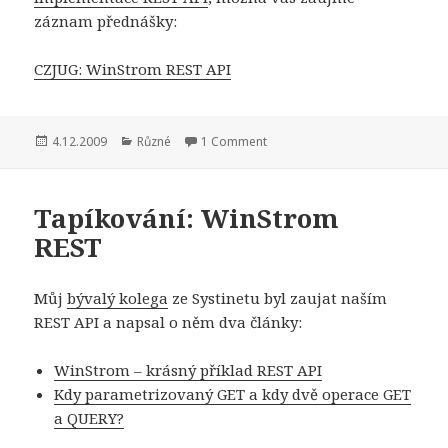
záznam přednášky:
CZJUG: WinStrom REST API
Publikováno:
Rubriky:
4.12.2009
Různé
1 Comment
Tapíkování: WinStrom
REST
Můj
bývalý kolega
ze Systinetu byl zaujat naším
REST API a napsal o něm dva články:
WinStrom – krásný příklad REST API
Kdy parametrizovaný GET a kdy dvě operace GET
a QUERY?