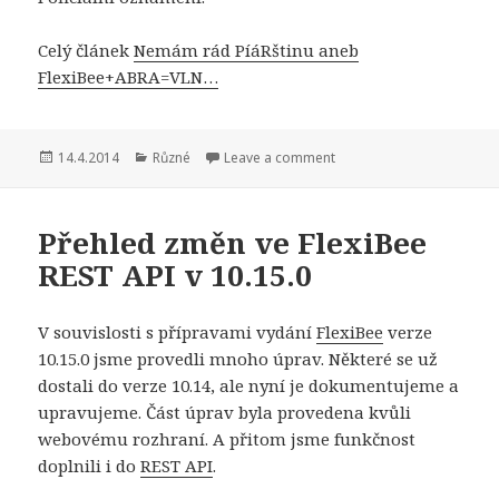
Celý článek
Nemám rád PíáRštinu aneb
FlexiBee+ABRA=VLN…
Publikováno:
Rubriky:
14.4.2014
Různé
Leave a comment
Přehled změn ve FlexiBee
REST API v 10.15.0
V souvislosti s přípravami vydání
FlexiBee
verze
10.15.0 jsme provedli mnoho úprav. Některé se už
dostali do verze 10.14, ale nyní je dokumentujeme a
upravujeme. Část úprav byla provedena kvůli
webovému rozhraní. A přitom jsme funkčnost
doplnili i do
REST API
.