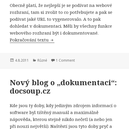
Obecně platí, že nejlepší je se podívat na webové
rozhraní, tam si zvolit to co potřebujete a pak se
podívat jaké URL to vygenerovalo. A to pak
dohledat v dokumentaci. Měli by všechny funkce
webového rozhraní být i dokumentované.
Přehled změn ve FlexiBee REST API v 1
Pokračování textu
Publikováno:
Rubriky:
4.8.2011
Různé
1 Comment
Nový blog o „dokumentaci“:
docsoup.cz
Kde jsou ty doby, kdy jediným zdrojem informací o
software byl tištěný manuál a maximálně
nápověda, kterou stejně nikdo nečetl (a nebo jen
při nouzi největší). Naštěstí jsou tyto doby pryč a