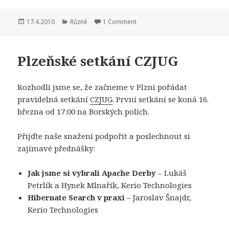
Publikováno:
Rubriky:
17.4.2010
Různé
1 Comment
Plzeňské setkání CZJUG
Rozhodli jsme se, že začneme v Plzni pořádat
pravidelná setkání
CZJUG
. První setkání se koná 16.
března od 17:00 na Borských polích.
Přijďte naše snažení podpořit a poslechnout si
zajímavé přednášky:
Jak jsme si vybrali Apache Derby
– Lukáš
Petrlík a Hynek Mlnařík, Kerio Technologies
Hibernate Search v praxi
– Jaroslav Šnajdr,
Kerio Technologies