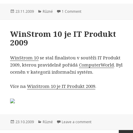
Publikováno:
Rubriky:
23.11.2009
Různé
1 Comment
WinStrom 10 je IT Produkt
2009
WinStrom 10
se stal finalistou v soutěži IT Produkt
2009, kterou pravidelně pořádá
ComputerWorld
. Byl
oceněn v kategorii informační systém.
Více na
WinStrom 10 je IT Produkt 2009
.
Publikováno:
Rubriky:
23.10.2009
Různé
Leave a comment