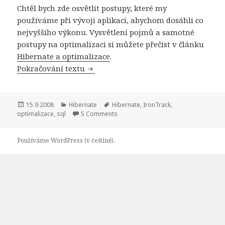
Chtěl bych zde osvětlit postupy, které my
používáme při vývoji aplikací, abychom dosáhli co
nejvyššího výkonu. Vysvětlení pojmů a samotné
postupy na optimalizaci si můžete přečíst v článku
Hibernate a optimalizace
.
Optimalizujeme Hibernate
Pokračování textu
Publikováno:
Rubriky:
Štítky:
15.9.2008
Hibernate
Hibernate
,
IronTrack
,
optimalizace
,
sql
5 Comments
Používáme WordPress (v češtině).