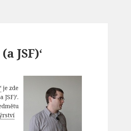
(a JSF)‘
‘
je zde
 JSF)‘.
ředmětu
ýrství