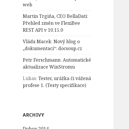
web
Martin Trgiňa, CEO BellaDati
:
Přehled změn ve FlexiBee
REST API v 10.15.0
Vláďa Macek
:
Nový blog o
„dokumentaci“: docsoup.cz
Petr Ferschmann
:
Automatické
aktualizace WinStromu
Lukas
:
Tester, urážka či vážená
profese 1. (Testy specifikace)
ARCHIVY
Duben 2014