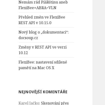
Nemám rád PíáRštinu aneb
FlexiBee+ABRA=VLN
Přehled změn ve FlexiBee
REST API v 10.15.0
Nový blog o „dokumentaci“:
docsoup.cz
Změny v REST API ve verzi
10.12
FlexiBee: nastavení sdílené
pamětí na Mac OS X
NEJNOVĚJŠÍ KOMENTÁŘE
Karel Jačko
:
Skenování přes