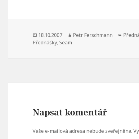
Publikováno:
Autor:
Rubrik
18.10.2007
Petr Ferschmann
Předn
Přednášky
,
Seam
Napsat komentář
Vaše e-mailová adresa nebude zveřejněna.
Vy