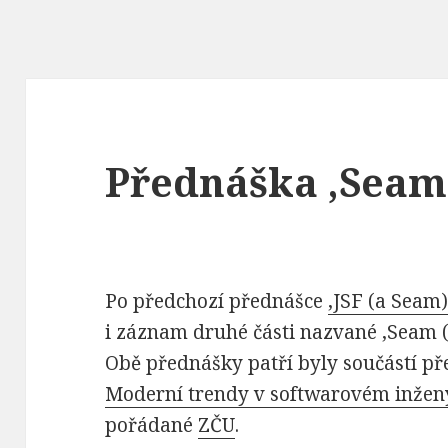
Přednáška ‚Seam 
Po předchozí přednášce
‚JSF (a Seam)
i záznam druhé části nazvané ‚Seam (a
Obě přednášky patří byly součástí p
Moderní trendy v softwarovém inžen
pořádané
ZČU
.