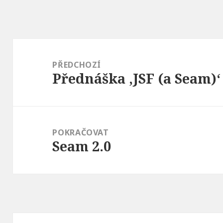
Navigace
pro
PŘEDCHOZÍ
Přednáška ‚JSF (a Seam)‘
příspěvek
Předchozí
příspěvek:
POKRAČOVAT
Seam 2.0
Následující
příspěvek: