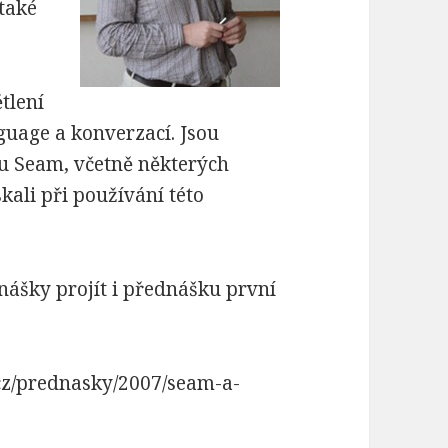
také
tlení
guage a konverzací. Jsou
ku Seam, včetně některých
kali při používání této
nášky projít i přednášku první
.cz/prednasky/2007/seam-a-