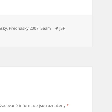
y:
Štítky:
ášky
,
Přednášky 2007
,
Seam
JSF
,
žadované informace jsou označeny
*