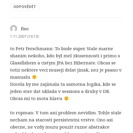
ODPOVĚDĚT
finc
napsal:
1.11.2007 (16:13)
to Petr Ferschmann: To bude super. Stale marne
shanim nekoho, kdo byl mel zkusennosti i primo s
Glassfishem a cistym JPA bez Hibernate. Obcas se
totiz nektere veci museji delat jinak, nez je psano v
manualu
Docela by me zajimala ta samotna logika, kde se
jeden stav dat uklada v sessions a druhy v DB.
Obcas mi to mota hlavu
to ropman: V tom ani problem nevidim. Tohle stale
necham na starosti persistentni vrstve. Ono asi
obecne, ne vzdy muzu pouzit ruzne abstrakce