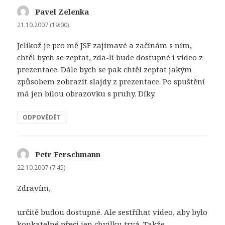
Pavel Zelenka
napsal:
21.10.2007 (19:00)
Jelikož je pro mě JSF zajímavé a začínám s ním,
chtěl bych se zeptat, zda-li bude dostupné i video z
prezentace. Dále bych se pak chtěl zeptat jakým
způsobem zobrazit slajdy z prezentace. Po spuštění
má jen bílou obrazovku s pruhy. Díky.
ODPOVĚDĚT
Petr Ferschmann
napsal:
22.10.2007 (7:45)
Zdravím,
určitě budou dostupné. Ale sestříhat video, aby bylo
koukatelné přeci jen chvilku trvá. Takže