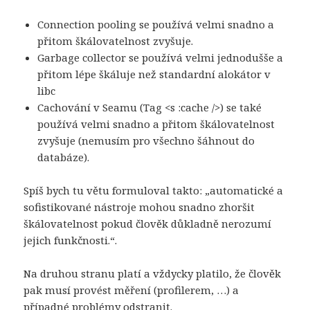
Connection pooling se používá velmi snadno a
přitom škálovatelnost zvyšuje.
Garbage collector se používá velmi jednodušše a
přitom lépe škáluje než standardní alokátor v
libc
Cachování v Seamu (Tag <s :cache />) se také
používá velmi snadno a přitom škálovatelnost
zvyšuje (nemusím pro všechno šáhnout do
databáze).
Spíš bych tu větu formuloval takto: „automatické a
sofistikované nástroje mohou snadno zhoršit
škálovatelnost pokud člověk důkladně nerozumí
jejich funkčnosti.“.
Na druhou stranu platí a vždycky platilo, že člověk
pak musí provést měření (profilerem, …) a
případné problémy odstranit.