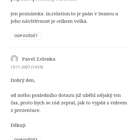
jen poznámka: in.relation.to je psán v Seamu a
jeho návštěvnost je celkem velká.
ODPOVĚDĚT
Pavel Zelenka
napsal:
19.11.2007 (14:59)
Dobrý den,
od mého posledního dotazu již uběhl nějaký ten
čas, proto bych se rád zeptal, jak to vypdá s videem
z prezentace.
Děkuji
ODPOVĚDĚT