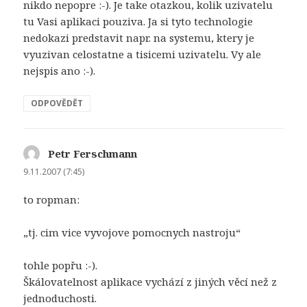
nikdo nepopre :-). Je take otazkou, kolik uzivatelu
tu Vasi aplikaci pouziva. Ja si tyto technologie
nedokazi predstavit napr. na systemu, ktery je
vyuzivan celostatne a tisicemi uzivatelu. Vy ale
nejspis ano :-).
ODPOVĚDĚT
Petr Ferschmann
napsal:
9.11.2007 (7:45)
to ropman:
„tj. cim vice vyvojove pomocnych nastroju“
tohle popřu :-).
Škálovatelnost aplikace vychází z jiných věcí než z
jednoduchosti.