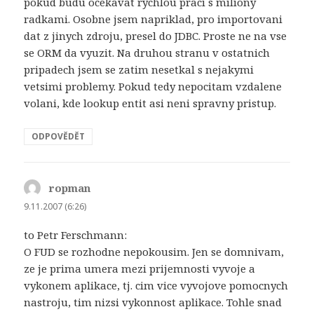
pokud budu ocekavat rychlou praci s miliony
radkami. Osobne jsem napriklad, pro importovani
dat z jinych zdroju, presel do JDBC. Proste ne na vse
se ORM da vyuzit. Na druhou stranu v ostatnich
pripadech jsem se zatim nesetkal s nejakymi
vetsimi problemy. Pokud tedy nepocitam vzdalene
volani, kde lookup entit asi neni spravny pristup.
ODPOVĚDĚT
ropman
napsal:
9.11.2007 (6:26)
to Petr Ferschmann:
O FUD se rozhodne nepokousim. Jen se domnivam,
ze je prima umera mezi prijemnosti vyvoje a
vykonem aplikace, tj. cim vice vyvojove pomocnych
nastroju, tim nizsi vykonnost aplikace. Tohle snad