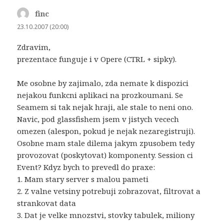
finc
napsal:
23.10.2007 (20:00)
Zdravim,
prezentace funguje i v Opere (CTRL + sipky).
Me osobne by zajimalo, zda nemate k dispozici
nejakou funkcni aplikaci na prozkoumani. Se
Seamem si tak nejak hraji, ale stale to neni ono.
Navic, pod glassfishem jsem v jistych vecech
omezen (alespon, pokud je nejak nezaregistruji).
Osobne mam stale dilema jakym zpusobem tedy
provozovat (poskytovat) komponenty. Session ci
Event? Kdyz bych to prevedl do praxe:
1. Mam stary server s malou pameti
2. Z valne vetsiny potrebuji zobrazovat, filtrovat a
strankovat data
3. Dat je velke mnozstvi, stovky tabulek, miliony