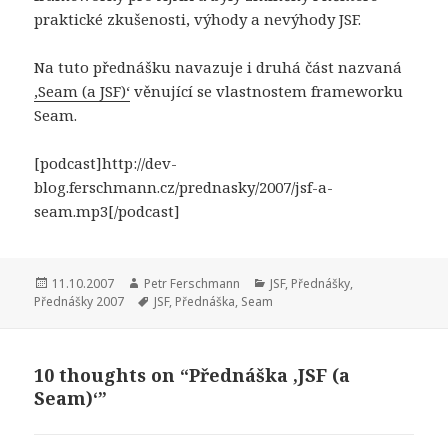
praktické zkušenosti, výhody a nevýhody JSF.
Na tuto přednášku navazuje i druhá část nazvaná
‚Seam (a JSF)‘
věnující se vlastnostem frameworku
Seam.
[podcast]http://dev-
blog.ferschmann.cz/prednasky/2007/jsf-a-
seam.mp3[/podcast]
Publikováno:
Autor:
Rubriky:
11.10.2007
Petr Ferschmann
JSF
,
Přednášky
,
Štítky:
Přednášky 2007
JSF
,
Přednáška
,
Seam
10 thoughts on “Přednáška ‚JSF (a
Seam)‘”