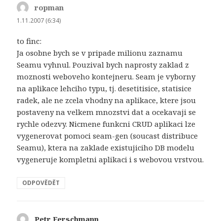
ropman
napsal:
1.11.2007 (6:34)
to finc:
Ja osobne bych se v pripade milionu zaznamu
Seamu vyhnul. Pouzival bych naprosty zaklad z
moznosti weboveho kontejneru. Seam je vyborny
na aplikace lehciho typu, tj. desetitisice, statisice
radek, ale ne zcela vhodny na aplikace, ktere jsou
postaveny na velkem mnozstvi dat a ocekavaji se
rychle odezvy. Nicmene funkcni CRUD aplikaci lze
vygenerovat pomoci seam-gen (soucast distribuce
Seamu), ktera na zaklade existujiciho DB modelu
vygeneruje kompletni aplikaci i s webovou vrstvou.
ODPOVĚDĚT
Petr Ferschmann
napsal: