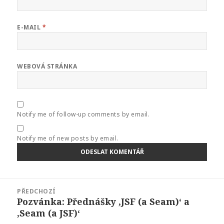
E-MAIL
*
WEBOVÁ STRÁNKA
Notify me of follow-up comments by email.
Notify me of new posts by email.
Navigace
PŘEDCHOZÍ
pro
Pozvánka: Přednášky ‚JSF (a Seam)‘ a
Předchozí
příspěvek
‚Seam (a JSF)‘
příspěvek: