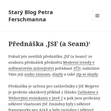
Starý Blog Petra
Ferschmanna
MENU
A
WIDGETY
Přednáška ‚JSF (a Seam)‘
Pokud jste nestihli přednášku ‚JSF (a Seam)‘ ze
souboru přednášek předmětu
Moderní trendy v
softwarovém inženýrství
pořádané
ZČU
, nabízíme
Vám její
audio záznam
,
slajdy
a také
zip se slajdy
.
Přednáška je určena pro začátečníky s JSF. Nejprve
je probrán ukázkový příklad z článku
Začínáme s
Webovými stránkami v Javě 2
a pak jsou probrány
některé vlastnosti JSF. Zmíněny byly i některé
frameworky pro AJAX a byly zmíněny i některé