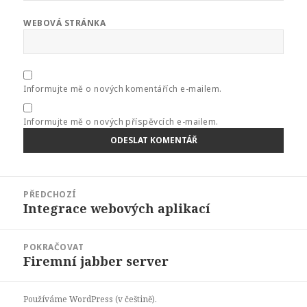
WEBOVÁ STRÁNKA
Informujte mě o nových komentářích e-mailem.
Informujte mě o nových příspěvcích e-mailem.
Navigace
PŘEDCHOZÍ
pro
Integrace webových aplikací
Předchozí
příspěvek
příspěvek:
POKRAČOVAT
Firemní jabber server
Následující
příspěvek:
Používáme WordPress (v češtině).