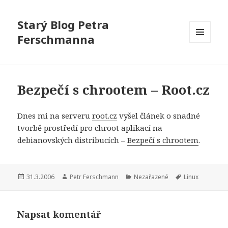
Starý Blog Petra
Ferschmanna
MENU
A
WIDGETY
Bezpečí s chrootem – Root.cz
Dnes mi na serveru
root.cz
vyšel článek o snadné
tvorbě prostředí pro chroot aplikací na
debianovských distribucích –
Bezpečí s chrootem
.
Publikováno:
Autor:
Rubriky:
Štítky:
31.3.2006
Petr Ferschmann
Nezařazené
Linux
Napsat komentář