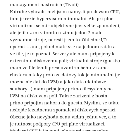
managament nastrojich (Tivoli).
K druhe vyhrade-mel jsem namysli predevsim CPU,
tam je rezie hypervisora minimalni. Ale pri plne
virtualizaci se mi subjektivne jevi velke zpomaleni,
ale jelikoz mi v tomto rezimu jedou 2 malo
vyznamne stroje, neresil jsem to. Ohledne I/O
operaci – ano, pokud mate vse na jednom raidu a
ve file, je to poznat. Servery ale mam pripojeny k
externimu diskovemu poli; virtualni stroje (guests)
mam ve file kvuli presouvani za behu v ramci
clusteru a taky proto ze datovy tok je minimalni (je
mozne ale dat do LVM) a jako data (databaze,
soubory…) mam pripojeny primo filesystemy na
LVM na diskovem poli. Takze zarizeni z hosta
primo pripojim nahoru do guesta. Myslim, ze takto
nedojde k zadnemu zpomaleni diskovych operaci.
Obecne jako nevyhodu xenu vidim jednu vec, a to
je nutnost podpory CPU pri plne virtualizaci.
Moderni CPU ji jiz maji, ale starsi server takto