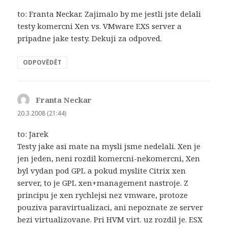
to: Franta Neckar. Zajimalo by me jestli jste delali
testy komercni Xen vs. VMware EXS server a
pripadne jake testy. Dekuji za odpoved.
ODPOVĚDĚT
Franta Neckar
napsal:
20.3.2008 (21:44)
to: Jarek
Testy jake asi mate na mysli jsme nedelali. Xen je
jen jeden, neni rozdil komercni-nekomercni, Xen
byl vydan pod GPL a pokud myslite Citrix xen
server, to je GPL xen+management nastroje. Z
principu je xen rychlejsi nez vmware, protoze
pouziva paravirtualizaci, ani nepoznate ze server
bezi virtualizovane. Pri HVM virt. uz rozdil je. ESX