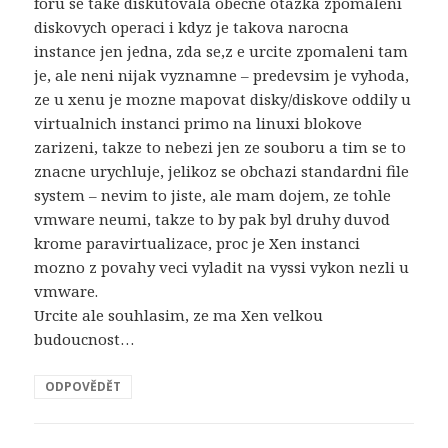
foru se take diskutovala obecne otazka zpomaleni
diskovych operaci i kdyz je takova narocna
instance jen jedna, zda se,z e urcite zpomaleni tam
je, ale neni nijak vyznamne – predevsim je vyhoda,
ze u xenu je mozne mapovat disky/diskove oddily u
virtualnich instanci primo na linuxi blokove
zarizeni, takze to nebezi jen ze souboru a tim se to
znacne urychluje, jelikoz se obchazi standardni file
system – nevim to jiste, ale mam dojem, ze tohle
vmware neumi, takze to by pak byl druhy duvod
krome paravirtualizace, proc je Xen instanci
mozno z povahy veci vyladit na vyssi vykon nezli u
vmware.
Urcite ale souhlasim, ze ma Xen velkou
budoucnost…
ODPOVĚDĚT