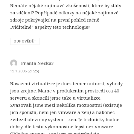
Nemáte nějaké zajímavé zkušenosti, které by stály
za sdělení? Popřípadě odkazy na nějaké zajímavé
zdroje pokrývající na první pohled méně
„viditelné“ aspekty této technologie?
ODPOVĚDĚT
Franta Neckar
napsal:
15.1.2008 (21:25)
Nasazeni virtualizce je dnes temer nutnost, vyhody
jsou zrejme. Mame v produkcnim prostredi cca 40
serveru a skoncili jsme take u virtualizce.
Zvazovali jsme mezi nekolika moznostmi (existuje
jich spousta, neni jen vmware a xen) a nakonec
zvitezil otevreny system – xen. Je technicky hodne
dobry, dle testu vykonnostne lepsi nez vmware.
Ohledne spravy – umi vse co potrebujete –