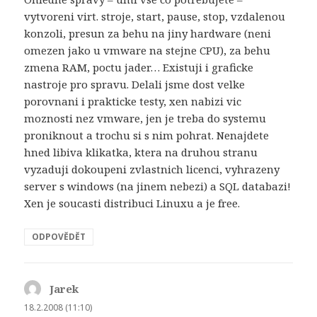
vytvoreni virt. stroje, start, pause, stop, vzdalenou
konzoli, presun za behu na jiny hardware (neni
omezen jako u vmware na stejne CPU), za behu
zmena RAM, poctu jader… Existuji i graficke
nastroje pro spravu. Delali jsme dost velke
porovnani i prakticke testy, xen nabizi vic
moznosti nez vmware, jen je treba do systemu
proniknout a trochu si s nim pohrat. Nenajdete
hned libiva klikatka, ktera na druhou stranu
vyzaduji dokoupeni zvlastnich licenci, vyhrazeny
server s windows (na jinem nebezi) a SQL databazi!
Xen je soucasti distribuci Linuxu a je free.
ODPOVĚDĚT
Jarek
napsal:
18.2.2008 (11:10)