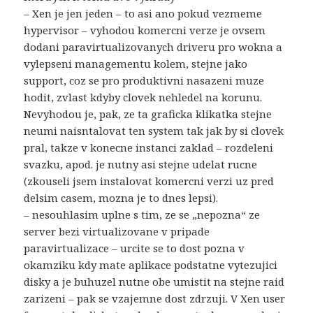
– Xen je jen jeden – to asi ano pokud vezmeme
hypervisor – vyhodou komercni verze je ovsem
dodani paravirtualizovanych driveru pro wokna a
vylepseni managementu kolem, stejne jako
support, coz se pro produktivni nasazeni muze
hodit, zvlast kdyby clovek nehledel na korunu.
Nevyhodou je, pak, ze ta graficka klikatka stejne
neumi naisntalovat ten system tak jak by si clovek
pral, takze v konecne instanci zaklad – rozdeleni
svazku, apod. je nutny asi stejne udelat rucne
(zkouseli jsem instalovat komercni verzi uz pred
delsim casem, mozna je to dnes lepsi).
– nesouhlasim uplne s tim, ze se „nepozna“ ze
server bezi virtualizovane v pripade
paravirtualizace – urcite se to dost pozna v
okamziku kdy mate aplikace podstatne vytezujici
disky a je buhuzel nutne obe umistit na stejne raid
zarizeni – pak se vzajemne dost zdrzuji. V Xen user