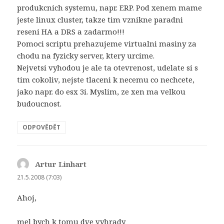
produkcnich systemu, napr. ERP. Pod xenem mame
jeste linux cluster, takze tim vznikne paradni
reseni HA a DRS a zadarmo!!!
Pomoci scriptu prehazujeme virtualni masiny za
chodu na fyzicky server, ktery urcime.
Nejvetsi vyhodou je ale ta otevrenost, udelate si s
tim cokoliv, nejste tlaceni k necemu co nechcete,
jako napr. do esx 3i. Myslim, ze xen ma velkou
budoucnost.
ODPOVĚDĚT
Artur Linhart
napsal:
21.5.2008 (7:03)
Ahoj,
mel bych k tomu dve vyhrady