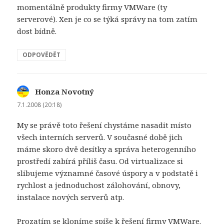
momentálně produkty firmy VMWare (ty
serverové). Xen je co se týká správy na tom zatím
dost bídně.
ODPOVĚDĚT
Honza Novotný
napsal:
7.1.2008 (20:18)
My se právě toto řešení chystáme nasadit místo
všech interních serverů. V současné době jich
máme skoro dvě desítky a správa heterogenního
prostředí zabírá příliš času. Od virtualizace si
slibujeme významné časové úspory a v podstatě i
rychlost a jednoduchost zálohování, obnovy,
instalace nových serverů atp.
Prozatím se kloníme spíše k řešení firmy VMWare.