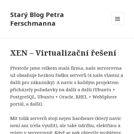
Starý Blog Petra
Ferschmanna
MENU
A
WIDGETY
XEN – Virtualizační řešení
Přestože jsme celkem malá firma, naše serverovna
už obsahuje hezkou řádku serverů (4 naše vlastní a
další pro zákazníky). A navíc s každým projektem
přicházely požadavky na další a další (Ubuntu +
PostgreSQL, Ubuntu + Oracle, RHEL + WebSphere
portál, a další).
Mít tolik serverů stojí nejen hardware (který navíc
není ani zcela využit), ale také údržbu, elektřinu a
místo v serverovně. Když se pak objevily problémy,