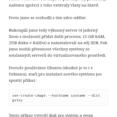
našemu správci z toho vstávaly vlasy na hlavě.
Proto jsme se rozhodli s tím něco udělat.
Nakoupili jsme tedy výkonný server (4 jaderný
Xeon s možností přidat další procesor, 12 GiB RAM,
2TiB disku v RAIDu) a nainstalovali na něj XEN. Pak
jsme mohli přesunout všechny systémy ze
současných serverů do virtualizovaného prostředí.
Protože používáme Ubuntu (shodné je to i v
Debianu), stačí pro instalaci nového systému jen
spustit příkaz:
xen-create-image --hostname sysname --dist 
gutsy
Tento příkaz vytvoří disk pro systém a swap