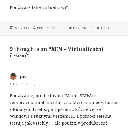
Používáte také virtualizaci?
Publikováno:
Autor:
Rubriky:
Štítky:
5.1.2008
Petr Ferschmann
Nezařazené
Linux
9 thoughts on “XEN – Virtualizační
řešení”
jira
napsal:
5.1.2008 (23:10)
Používáme, pro testování. Máme VMWare
serverovou implementaci, na které nám běží Linux
s Různými Firefoxy a Operami, Různé verze
Windows s různými verzemi IE a pomocí selenia
testuje jak vzteklý … ale použití v produkci mě