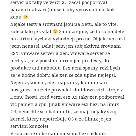
server uz taky ve verzi 3.5 zacal podporovat
paravirtualizaci (museli, aby vyrovnali naskok
xenu
Nejake testy a srovnani jsou na Netu, ale to vite,
zalezi kdo je vydal
Samozrejme, ze to co najdete
na citrixu, vychazi vyhodneji pro ne. Objektivni test
jsem nenasel. Delal jsem jen subjektivni srovnani
ESX, vmware server a xen. Vmware server se
nechyta, je v podstate urcen jen pro testy, do
produkce ani nahodou. Esx neni spatny, rekl bych
ze je hodne dobry, ale xen se zda uplne nejlepsi.
Nejen vykonem, ale i napr. diky komunikaci
hostguest muzete provadet shutdown virt. stroje z
Dom0 (host). Pred verzi esx 3.5 taky xen podporoval
vic pameti a cpu. Jinak vmware esx bezi na linux
2.4, nenechte se obalamutit, ze maji nejaky svuj
kernel, ktery nepotrebuje OS a ze Linux je jen
servisni konzole!
V soucasne dobe nam na xenu bezi nekolik