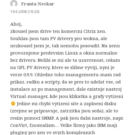
Franta Neckar
napsal:
19.6.2008 (18:20)
Ahoj,
zkousel jsem drive ten komercni Citrix xen.
Souhlas-jsou tam PV drivery pro wokna, ale
nezkousel jsem je, tak nemohu posoudit. Na xenu
provozujeme predevsim Linux a okna normalne
bez driveru. Nelibi se mi ale ta uzavrenost, cekam
na GPL PV drivery, ktere se slibne vyviji, nyni je
verze 0.9.9. Ohledne toho managementu-mam rad
prikaz. radku a scripty, da se pres to udelat vse, od
instalace az po management, dale existuje nastroj
Virtual-manager, kde jsou klikatka a grafy vytizeni
Jedine mi chybi vytizeni site a zaplneni disku
(zrejme se pripravuje, zatrzitka jsou seda), ale to
resim pomoci SNMP. A pak jsou dalsi nastroje, napr.
ConVirt, Enomalism… Velke firmy jako IBM maji
pluginy pro xen ve svych komplexnich