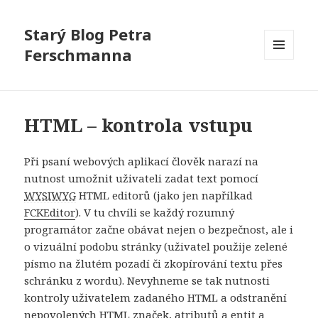
Starý Blog Petra
Ferschmanna
MENU
A
WIDGETY
HTML – kontrola vstupu
Při psaní webových aplikací člověk narazí na
nutnost umožnit uživateli zadat text pomocí
WYSIWYG
HTML editorů (jako jen napřílkad
FCKEditor
). V tu chvíli se každý rozumný
programátor začne obávat nejen o bezpečnost, ale i
o vizuální podobu stránky (uživatel použije zelené
písmo na žlutém pozadí či zkopírování textu přes
schránku z wordu). Nevyhneme se tak nutnosti
kontroly uživatelem zadaného HTML a odstranění
nepovolených HTML značek, atributů a entit a