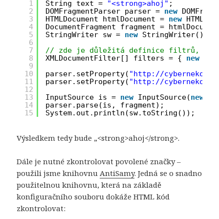
1
String text = 
"<strong>ahoj"
;
2
DOMFragmentParser parser = 
new
DOMFragm
3
HTMLDocument htmlDocument = 
new
HTMLDoc
4
DocumentFragment fragment = htmlDocumen
5
StringWriter sw = 
new
StringWriter(); 
6
7
// zde je důležitá definice filtrů, kte
8
XMLDocumentFilter[] filters = { 
new
Pur
9
10
parser.setProperty(
"
http://cyberneko.or
11
parser.setProperty(
"
http://cyberneko.or
12
13
InputSource is = 
new
InputSource(
new
St
14
parser.parse(is, fragment);     
15
System.out.println(sw.toString());
Výsledkem tedy bude „<strong>ahoj</strong>.
Dále je nutné zkontrolovat povolené značky –
použili jsme knihovnu
AntiSamy
. Jedná se o snadno
použitelnou knihovnu, která na základě
konfiguračního souboru dokáže HTML kód
zkontrolovat: