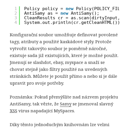
1
Policy policy = 
new
Policy(POLICY_FILE_L
2
AntiSamy as = 
new
AntiSamy();
3
CleanResults cr = as.scan(dirtyInput, po
4
System.out.println(cr.getCleanHTML());
Konfigurační soubor umožňuje definovat povolené
tagy, atributy a použité kaskádové styly. Protože
vytvořit takovýto soubor je poměrně náročné,
existuje sada již existujících, které je možné použít.
Jmenují se slashdot, ebay, myspace a snaží se
chovat stejně jako filtry použité na uvedených
stránkách. Můžete je použít přímo a nebo si je dále
upravit pro svoje potřeby.
Poznámka: Pokud přemýšlíte nad názvem projektu
AntiSamy, tak vězte, že
Samy
se jmenoval slavný
XSS
virus napadající MySpaces.
Díky těmto jednoduchým knihovnám lze velmi