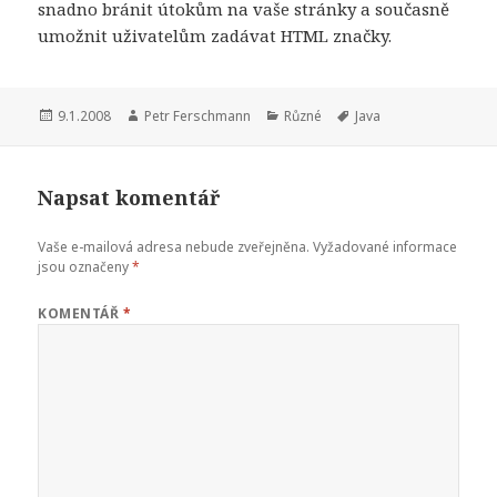
snadno bránit útokům na vaše stránky a současně
umožnit uživatelům zadávat HTML značky.
Publikováno:
Autor:
Rubriky:
Štítky:
9.1.2008
Petr Ferschmann
Různé
Java
Napsat komentář
Vaše e-mailová adresa nebude zveřejněna.
Vyžadované informace
jsou označeny
*
KOMENTÁŘ
*