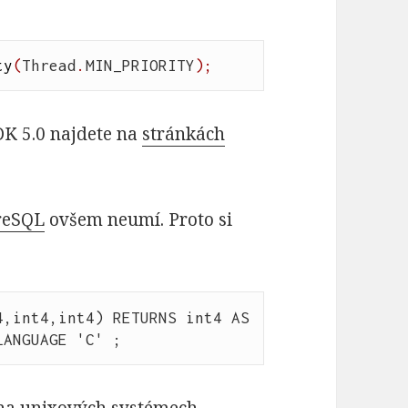
ty
(
Thread
.
MIN_PRIORITY
)
;
DK 5.0 najdete na
stránkách
reSQL
ovšem neumí. Proto si
,int4,int4) RETURNS int4 AS 
 na unixových systémech.