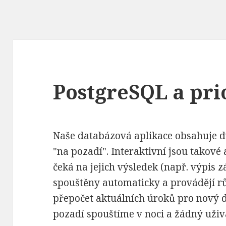
PostgreSQL a pri
Naše databázová aplikace obsahuje dv
"na pozadí". Interaktivní jsou takové 
čeká na jejich výsledek (např. výpis 
spouštěny automaticky a provádějí rů
přepočet aktuálních úroků pro nový 
pozadí spouštíme v noci a žádný uživ