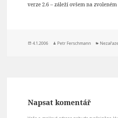
verze 2.6 – záleží ovšem na zvolené
Publikováno:
Autor:
Rubriky:
4.1.2006
Petr Ferschmann
Nezařaz
Napsat komentář