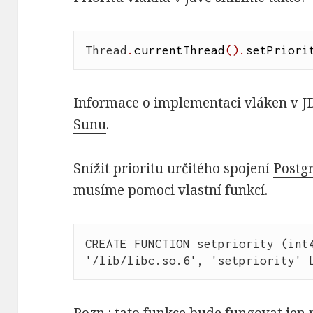
Thread
.
currentThread
(
)
.
setPriori
Informace o implementaci vláken v J
Sunu
.
Snížit prioritu určitého spojení
Postg
musíme pomoci vlastní funkcí.
CREATE FUNCTION setpriority (int4
Pozn.: tato funkce bude fungovat jen