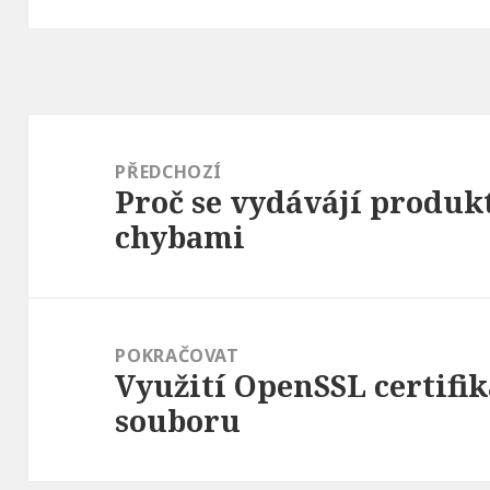
Navigace
pro
PŘEDCHOZÍ
Proč se vydávájí produ
příspěvek
Předchozí
chybami
příspěvek:
POKRAČOVAT
Využití OpenSSL certifi
Následující
souboru
příspěvek: