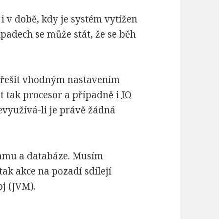
 i v době, kdy je systém vytížen
ípadech se může stát, že se běh
řešit vhodným nastavením
t tak procesor a případně i
IO
nevyužívá-li je právě žádná
gramu a databáze. Musím
tak akce na pozadí sdílejí
oj (JVM).