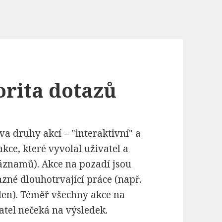
orita dotazů
a druhy akcí – "interaktivní" a
akce, které vyvolal uživatel a
záznamů). Akce na pozadí jsou
zné dlouhotrvající práce (např.
den). Téměř všechny akce na
atel nečeká na výsledek.