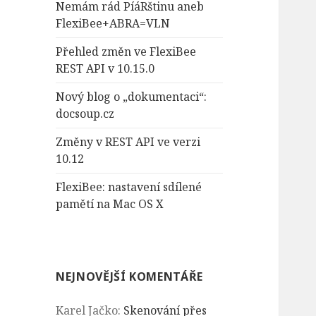
Nemám rád PíáRštinu aneb
FlexiBee+ABRA=VLN
Přehled změn ve FlexiBee
REST API v 10.15.0
Nový blog o „dokumentaci“:
docsoup.cz
Změny v REST API ve verzi
10.12
FlexiBee: nastavení sdílené
pamětí na Mac OS X
NEJNOVĚJŠÍ KOMENTÁŘE
Karel Jačko
:
Skenování přes