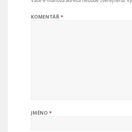
Vaše e-mailová adresa nebude zveřejněna.
Vy
KOMENTÁŘ
*
JMÉNO
*