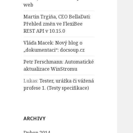
web
Martin Trgiňa, CEO BellaDati
:
Přehled změn ve FlexiBee
REST API v 10.15.0
Vláďa Macek
:
Nový blog o
„dokumentaci“: docsoup.cz
Petr Ferschmann
:
Automatické
aktualizace WinStromu
Lukas
:
Tester, urážka či vážená
profese 1. (Testy specifikace)
ARCHIVY
Duben 2014