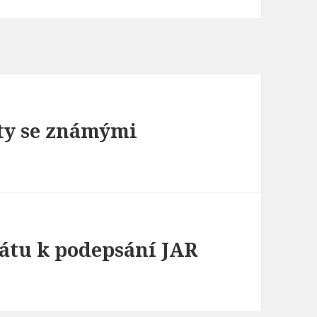
kty se známými
kátu k podepsání JAR