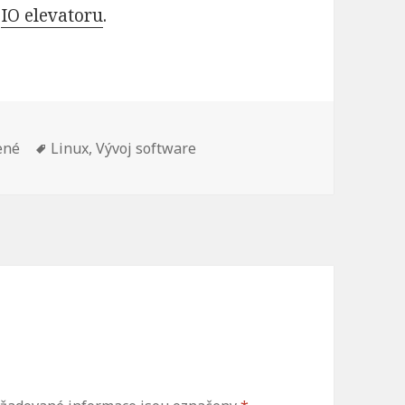
m
IO elevatoru
.
Štítky:
ené
Linux
,
Vývoj software