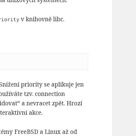
v knihovně libc.
riority
 Snížení priority se aplikuje jen
oužíváte tzv. connection
vidovat“ a nevracet zpět. Hrozí
nteraktivní akce.
témy FreeBSD a Linux až od